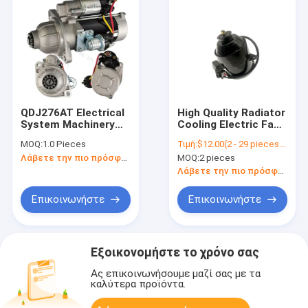
QDJ276AT Electrical
High Quality Radiator
System Machinery
Cooling Electric Fan
Engine Part Powerful
Motor For Honda
MOQ:
1.0 Pieces
Τιμή:
$12.00(2 - 29 pieces) $10.00(30 - 99 pieces) $9.00(>=100 pieces)
Automatic Motor
Accord CRV 19030-
Λάβετε την πιο πρόσφατη τιμή
MOQ:
2 pieces
Starter
RAA-A01 19030-PNA-
003 19030-RZA-A01
Λάβετε την πιο πρόσφατη τιμή
For Honda
Επικοινωνήστε
Επικοινωνήστε
Εξοικονομήστε το χρόνο σας
Ας επικοινωνήσουμε μαζί σας με τα
καλύτερα προϊόντα.