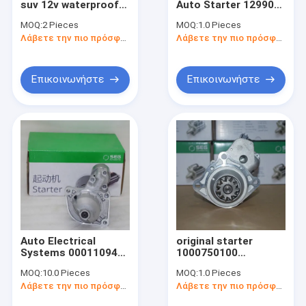
suv 12v waterproof
Auto Starter 129908-
Στροφή κινητήρα εκκίνησης
left right electric dc
77010 Motor
MOQ:
2 Pieces
MOQ:
1.0 Pieces
side step pedal
Assembly 1R1797-
Ηλεκτρικός κινητήρας μοτοσικλέτας
Λάβετε την πιο πρόσφατη τιμή
Λάβετε την πιο πρόσφατη τιμή
motors auto power
00101 0399501103
running board motor
12V For YANMAR
4TNV98-SSU
4TNV98-VDD
Επικοινωνήστε
Επικοινωνήστε
Auto Electrical
original starter
Systems 0001109462
1000750100
0001109321 12V
0001251511 24V
MOQ:
10.0 Pieces
MOQ:
1.0 Pieces
2.5KW 9T Car Starter
5.6KW 12T STARTER
Λάβετε την πιο πρόσφατη τιμή
Λάβετε την πιο πρόσφατη τιμή
Motor For
MOTOR FOR WECHAI
MITSUBISHI CANTER
0001251511