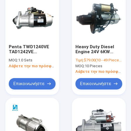
Penta TWD1240VE
Heavy Duty Diesel
TAD1242VE
Engine 24V 6KW
TAD1250VE 3595446
Speed ​​Reduction
MOQ:
1.0 Sets
Τιμή:
$79.00(10 - 49 Pieces) $78.00(>=50 Pieces)
Starter Motor
Starter Diesel Engine
Λάβετε την πιο πρόσφατη τιμή
MOQ:
10 Pieces
TWD1240VE
M93R3014SE
TAD1242VE
0001100158 Electric
Λάβετε την πιο πρόσφατη τιμή
TAD1250VE
Motor
TWD1240VE
Επικοινωνήστε
Επικοινωνήστε
TAD1242VE
TAD1250VE
Σπίτι
προϊόντα
Σχετικά με εμάς