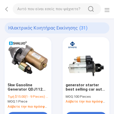
Ηλεκτρικός Κινητήρας Εκκίνησης
(31)
5kw Gasoline
generator starter
Generator QDJ112
best selling car auto
182F 188F 5kw 6.5kw
starter motor
Τιμή:
$15.00(1 - 9 Pieces) $14.50(10 - 49 Pieces) $14.00(50 - 99 Pieces) $13.50(>=100 Pieces)
MOQ:
100 Pieces
Electric Motor
5432,3708 5432,3708
MOQ:
1 Piece
Λάβετε την πιο πρόσφατη τιμή
Brushes Motor
Gasoline 12v
Λάβετε την πιο πρόσφατη τιμή
Magnetic Starter