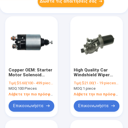
Δώστε τις απαιτήσεις σας
Copper OEM: Starter
High Quality Car
Motor Solenoid
Windshield Wiper
Switch
Front Motor For
Τιμή:
$5.60(100 - 499 pieces) $5.30(500 - 999 pieces) $5.10(>=1000 pieces)
Τιμή:
$21.00(1 - 19 pieces) $19.00(20 - 99 pieces) $17.00(>=100 pieces)
M373X07671,10070033,237845
Honda Civic 2006-
MOQ:
100 Pieces
MOQ:
1 piece
2011 Standard Size
76505-SNA-A01
Λάβετε την πιο πρόσφατη τιμή
Λάβετε την πιο πρόσφατη τιμή
76505-SNA-A02
76505SNAA01
Επικοινωνήστε
Επικοινωνήστε
76505SNAA02