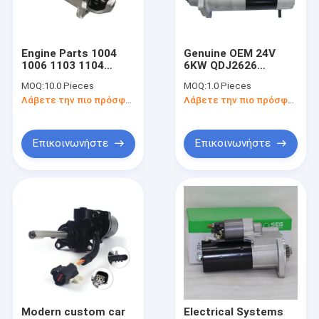
επαφή
Engine Parts 1004
Genuine OEM 24V
1006 1103 1104
6KW QDJ2626
Μηχανή εκκίνησης αυτοκινήτου
Motor T410874 10T
C5344543 Starter
MOQ:
10.0 Pieces
MOQ:
1.0 Pieces
3KW 12V 2873K632
Motor For Cummins
Λάβετε την πιο πρόσφατη τιμή
Λάβετε την πιο πρόσφατη τιμή
Starter Motor Car
Diesel Engine 6BT
Μηχανή εκκίνησης γεννήτριας
Starter Motors
Standard Size
Ηλεκτρικός κινητήρας εκκίνησης
Επικοινωνήστε
Επικοινωνήστε
Μηχανή αυτοεκκίνησης
Εναλλακτικός κινητήρας συνεχούς ροής
Συστατικά του κινητήρα εκκίνησης
Μίζα κινητήρα ντίζελ
Ξεκινητήρας κινητήρα αυτοκινήτου
Modern custom car
Electrical Systems