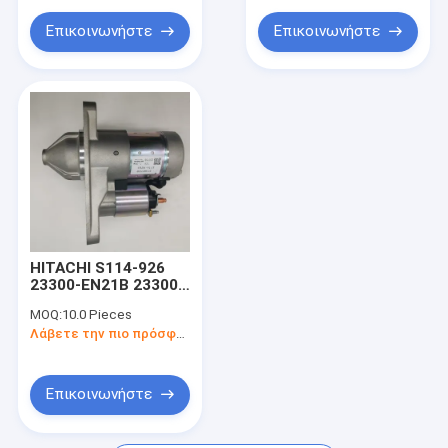
FB7 FB8 FE7 FE8
IVECO DAF UAZ
Επικοινωνήστε
Επικοινωνήστε
HITACHI S114-926
23300-EN21B 23300-
EN200 Auto Electric
MOQ:
10.0 Pieces
Starter Motor
Λάβετε την πιο πρόσφατη τιμή
Original Parts For
RENAULT MEGANE
SCENIC GRAND
SCENIC
Επικοινωνήστε