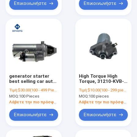
Motor
Επικοινωνήστε
Επικοινωνήστε
generator starter
High Torque High
best selling car auto
Torque, 31210-KVB-
starter motor
901 Starter Motor
Τιμή:
$30.00(100 - 499 Pieces) $20.00(>=500 Pieces)
Τιμή:
$10.00(100 - 299 pieces) $7.00(300 - 599 pieces) $6.50(>=600 pieces)
6042,3708 GAZ-
31210-KVB-901 Low
MOQ:
100 Pieces
MOQ:
100 pieces
53.3307.3308, PAZ-
Noise CLICK
672.3205 ZMZ engine
VARIO/SPACY/BEAT/SCO
Λάβετε την πιο πρόσφατη τιμή
Λάβετε την πιο πρόσφατη τιμή
511,10, 513,10, 73,
NSK50NSC50 LEAD90
5234 6042,3708
SCH0016 41058009
Επικοινωνήστε
Επικοινωνήστε