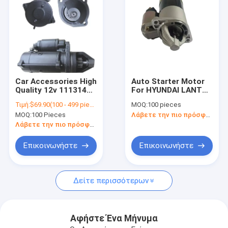
Car Accessories High
Auto Starter Motor
Quality 12v 11131426
For HYUNDAI LANTRA
Auto Starter
SONATA 1990-1995 I
Τιμή:
$69.90(100 - 499 pieces) $68.90(500 - 999 pieces) $67.90(>=1000 pieces)
MOQ:
100 pieces
83646400 For Iskra
(J-1) 36100-32630
MOQ:
100 Pieces
Λάβετε την πιο πρόσφατη τιμή
Starter Motor
QDY1257A
AM1518400
Λάβετε την πιο πρόσφατη τιμή
MD162839
SMD172860 III (Y-3)
Επικοινωνήστε
Επικοινωνήστε
Σπίτι
Δείτε περισσότερων
προϊόντα
Σχετικά με εμάς
Αφήστε Ένα Μήνυμα