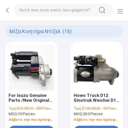
Μίζα Κινητήρα Ντίζελ
(16)
For Isuzu Genuine
Howo Truck D12
Parts /New Original
Sinotruk Weichai D12
Starter Motor
Engine Motor Howo
Τιμή:
$35.00(10 - 299 Pieces) $30.00(>=300 Pieces)
Τιμή:
$134.00(20 - 99 Pieces) $133.00(>=100 Pieces)
Assembly
Truck Starter Gear
MOQ:
10 Pieces
MOQ:
20.0 Pieces
8982220182 For
Reduced Starting
Isuzu 4HF1 Truck
Engine 0001261015
Λάβετε την πιο πρόσφατη τιμή
Λάβετε την πιο πρόσφατη τιμή
Parts
M009T20271