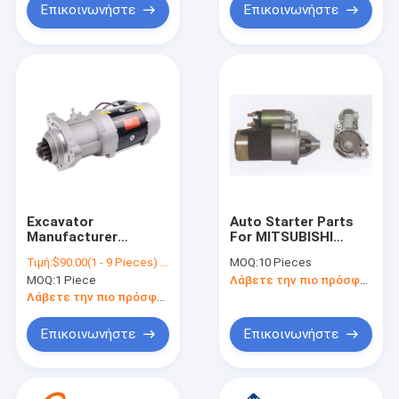
VG1246090002
Επικοινωνήστε
Επικοινωνήστε
Excavator
Auto Starter Parts
Manufacturer
For MITSUBISHI
Excavator Part Diesel
MOTORS 36100-
Τιμή:
$90.00(1 - 9 Pieces) $60.00(>=10 Pieces)
MOQ:
10 Pieces
Engine Car Auto
35050 M1T71381 Car
MOQ:
1 Piece
Λάβετε την πιο πρόσφατη τιμή
Starter Motor 6D114
Starter 36100-35050
228000-4992
M1T71381 MD309471
Λάβετε την πιο πρόσφατη τιμή
3863128 KOMATSU
Επικοινωνήστε
Επικοινωνήστε