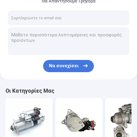
Θα Απαντήσουμε Γρήγορα
επαφή
Μηχανή εκκίνησης αυτοκινήτου
Μηχανή εκκίνησης γεννήτριας
Ηλεκτρικός κινητήρας εκκίνησης
Να συνεχίσει
Μηχανή αυτοεκκίνησης
Εναλλακτικός κινητήρας συνεχούς ροής
Οι Κατηγορίες Μας
Συστατικά του κινητήρα εκκίνησης
Μίζα κινητήρα ντίζελ
Ξεκινητήρας κινητήρα αυτοκινήτου