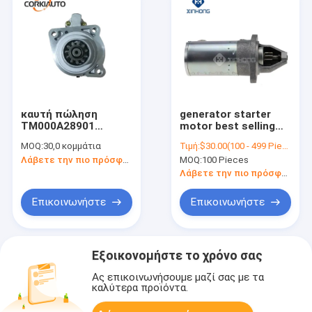
καυτή πώληση
generator starter
TM000A28901
motor best selling
DSL6676957 6685190
auto cars VAZ-2110,
MOQ:
30,0 κομμάτια
Τιμή:
$30.00(100 - 499 Pieces) $20.00(>=500 Pieces)
μηχανή εκκινητών
VAZ-1118 (LADA
Λάβετε την πιο πρόσφατη τιμή
MOQ:
100 Pieces
6676957 12v για
Kalina), VAZ-2170
παράτολμο
(LADA PRIORA)
Λάβετε την πιο πρόσφατη τιμή
MIX1480004
5702,3708 car
starter motor
Επικοινωνήστε
Επικοινωνήστε
5702,3708
Εξοικονομήστε το χρόνο σας
Ας επικοινωνήσουμε μαζί σας με τα
καλύτερα προϊόντα.