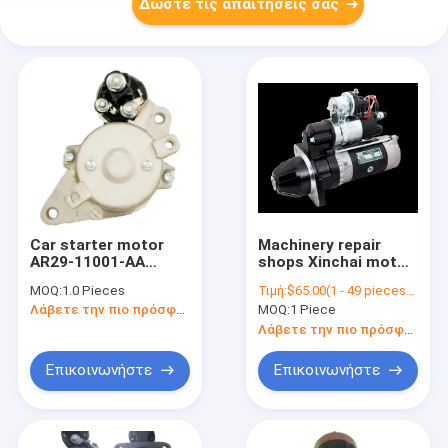
Δώστε τις απαιτήσεις σας
Car starter motor
Machinery repair
AR29-11001-AA
shops Xinchai motor
AR2Z-11000-AA
starter spare parts
MOQ:
1.0 Pieces
Τιμή:
$65.00(1 - 49 pieces) $60.00(50 - 99 pieces) $58.00(>=100 pieces)
428000-7390 auto
QDJ12519 24V 4.5W
Λάβετε την πιο πρόσφατη τιμή
MOQ:
1 Piece
parts for car YY4001
for XINCHAI
C490BPG A490BPG
Λάβετε την πιο πρόσφατη τιμή
A498BPG forklift
diesel engine
Επικοινωνήστε
Επικοινωνήστε