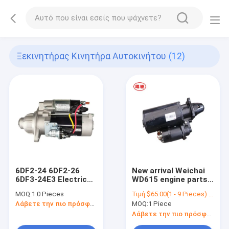
Ξεκινητήρας Κινητήρα Αυτοκινήτου
(12)
6DF2-24 6DF2-26
New arrival Weichai
6DF3-24E3 Electric
WD615 engine parts
Car Engine Electrical
steel starter motor
MOQ:
1.0 Pieces
Τιμή:
$65.00(1 - 9 Pieces) $59.70(>=10 Pieces)
Systems Auto
612600090340
Λάβετε την πιο πρόσφατη τιμή
MOQ:
1 Piece
Starter QDJ276AT
WD61509QD for
heavt-duty truck
Λάβετε την πιο πρόσφατη τιμή