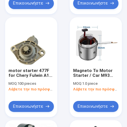
Επικοινωνήστε
Επικοινωνήστε
motor starter 477F
Magneto To Motor
for Chery Fulwin A11-
Starter / Car M93
3708110 A11-
Racing Motor
MOQ:
100 pieces
MOQ:
1.0 piece
3708110
Stators Coil Core
Λάβετε την πιο πρόσφατη τιμή
Λάβετε την πιο πρόσφατη τιμή
Lamination
Επικοινωνήστε
Επικοινωνήστε