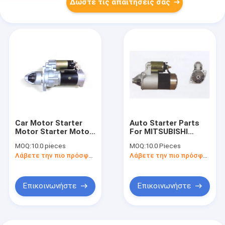
Δώστε τις απαιτήσεις σας
Car Motor Starter
Auto Starter Parts
Motor Starter Motor
For MITSUBISHI
For Mitsubishi Fuso
MOTORS 36100-
MOQ:
10.0 pieces
MOQ:
10.0 Pieces
FV413 FV415 8DC9
32610 MD172861 Car
Λάβετε την πιο πρόσφατη τιμή
Λάβετε την πιο πρόσφατη τιμή
M4T95082 M4T95071
Starter 36100-32610
ME067433 ME090543
MD172861 M1T73381
36100-72000 37300-
42711
Επικοινωνήστε
Επικοινωνήστε