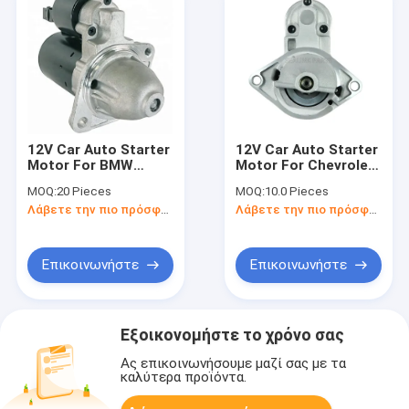
12V Car Auto Starter
12V Car Auto Starter
Motor For BMW
Motor For Chevrolet
12417521116
Astra 0001107077
MOQ:
20 Pieces
MOQ:
10.0 Pieces
0001107423
0001107098 CS1188
Λάβετε την πιο πρόσφατη τιμή
Λάβετε την πιο πρόσφατη τιμή
0001107424 CS1412
112431 Lester/WAI
Lester/WAI 17922
31223 2010-109
2010-113
Επικοινωνήστε
Επικοινωνήστε
Εξοικονομήστε το χρόνο σας
Ας επικοινωνήσουμε μαζί σας με τα
καλύτερα προϊόντα.