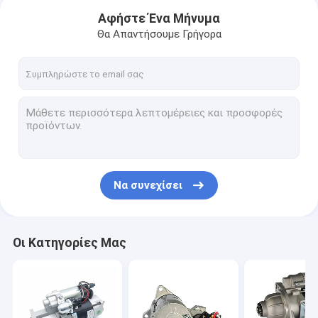
Αφήστε Ένα Μήνυμα
Θα Απαντήσουμε Γρήγορα
Να συνεχίσει
Σπίτι
Οι Κατηγορίες Μας
προϊόντα
Σχετικά με εμάς